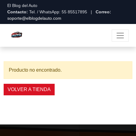
El Blog del Auto
Contacto:
Tel. / WhatsApp: 55 85517895 |
Correo:
soporte@elblogdelauto.com
Producto no encontrado.
VOLVER A TIENDA