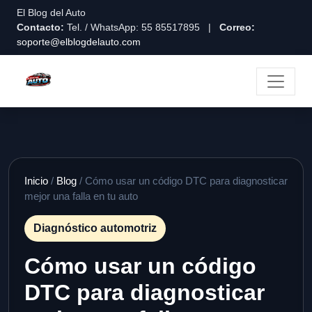
El Blog del Auto
Contacto:
Tel. / WhatsApp: 55 85517895 |
Correo:
soporte@elblogdelauto.com
Inicio
/
Blog
/ Cómo usar un código DTC para diagnosticar
mejor una falla en tu auto
Diagnóstico automotriz
Cómo usar un código
DTC para diagnosticar